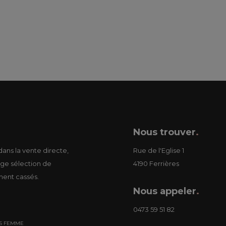
Nous trouver
.
ans la vente directe,
Rue de l'Eglise 1
ge sélection de
4190 Ferrières
ment cassés.
Nous appeler
.
0473 59 51 82
S FEMME