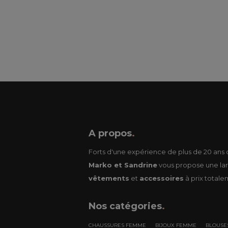
A propos
.
Forts d'une expérience de plus de 20 ans d
Marko et Sandrine
vous propose une lar
vêtements
et
accessoires
à prix totale
Nos
catégories
.
CHAUSSURES FEMME
BIJOUX FEMME
BLOUSE