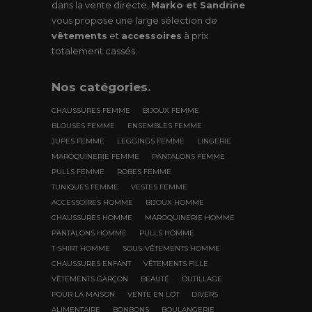
dans la vente directe,
Marko et Sandrine
vous propose une large sélection de
vêtements
et
accessoires
à prix
totalement cassés.
Nos
catégories
.
CHAUSSURES FEMME
BIJOUX FEMME
BLOUSES FEMME
ENSEMBLES FEMME
JUPES FEMME
LEGGINGS FEMME
LINGERIE
MAROQUINERIE FEMME
PANTALONS FEMME
PULLS FEMME
ROBES FEMME
TUNIQUES FEMME
VESTES FEMME
ACCESSOIRES HOMME
BIJOUX HOMME
CHAUSSURES HOMME
MAROQUINERIE HOMME
PANTALONS HOMME
PULLS HOMME
T-SHIRT HOMME
SOUS-VÊTEMENTS HOMME
CHAUSSURES ENFANT
VÊTEMENTS FILLE
VÊTEMENTS GARÇON
BEAUTÉ
OUTILLAGE
POUR LA MAISON
VENTE EN LOT
DIVERS
ALIMENTAIRE
BONBONS
BOULANGERIE