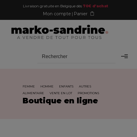
Livraison gratuite en Belgique dès
70€ d'achat
Mon compte
Panier
FEMME
HOMME
ENFANTS
AUTRES
ALIMENTAIRE
VENTE EN LOT
PROMOTIONS
Boutique en ligne