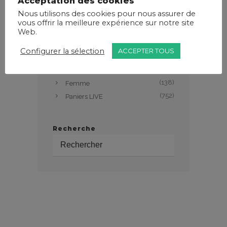
Acceptation des cookies
Nous utilisons des cookies pour nous assurer de
vous offrir la meilleure expérience sur notre site
Web.
Catégories
Configurer la sélection
ACCEPTER TOUS
(34)
Alimentaire
(154)
Autres
(138)
Femme
(752)
Paniers LIVE
Recherche