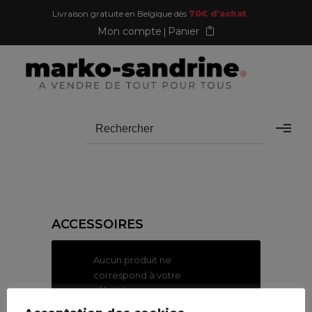
Livraison gratuite en Belgique dès
70€ d'achat
Mon compte
Panier
ACCESSOIRES
Aucun produit ne
correspond à votre
sélection.