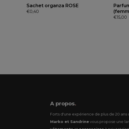
Sachet organza ROSE
Parfu
(femm
€
0,40
€
15,00
A propos
.
Forts d'une expérience de plus de 20 ans d
Marko et Sandrine
vous propose une lar
vêtements
et
accessoires
à prix totale