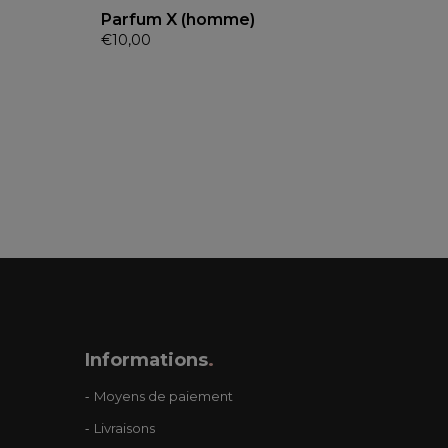
Parfum X (homme)
€
10,00
Informations
.
Moyens de paiement
Livraisons