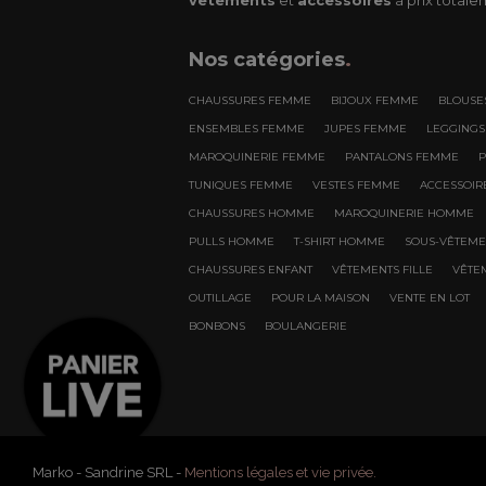
Nos
catégories
.
CHAUSSURES FEMME
BIJOUX FEMME
BLOUSE
ENSEMBLES FEMME
JUPES FEMME
LEGGING
MAROQUINERIE FEMME
PANTALONS FEMME
TUNIQUES FEMME
VESTES FEMME
ACCESSOI
CHAUSSURES HOMME
MAROQUINERIE HOMME
PULLS HOMME
T-SHIRT HOMME
SOUS-VÊTEM
CHAUSSURES ENFANT
VÊTEMENTS FILLE
VÊTE
OUTILLAGE
POUR LA MAISON
VENTE EN LOT
BONBONS
BOULANGERIE
Marko - Sandrine SRL -
Mentions légales et vie privée.