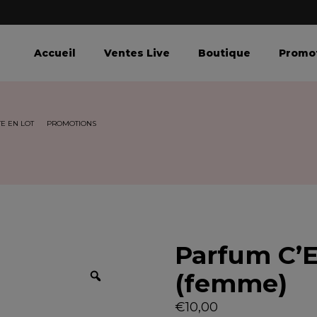
Accueil
Ventes Live
Boutique
Promo
E EN LOT
PROMOTIONS
Parfum C’E
Z
(femme)
o
o
€
10,00