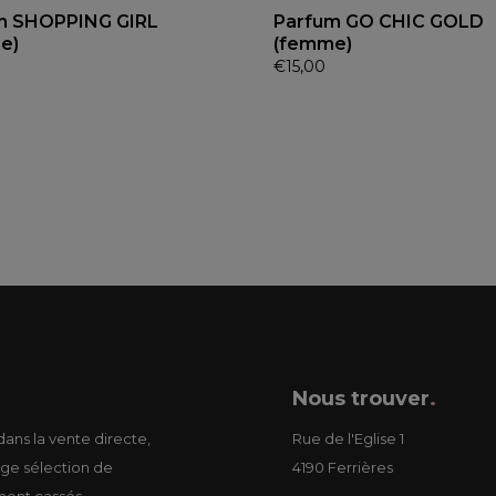
m SHOPPING GIRL
Parfum GO CHIC GOLD
e)
(femme)
€
15,00
Nous trouver
.
ans la vente directe,
Rue de l'Eglise 1
ge sélection de
4190 Ferrières
ment cassés.