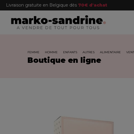
Livraison gratuite en Belgique dès
70€ d'achat
FEMME
HOMME
ENFANTS
AUTRES
ALIMENTAIRE
VENT
Boutique en ligne