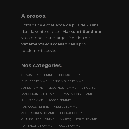
A propos
.
Forts d'une expérience de plus de 20 ans
dans la vente directe,
Marko et Sandrine
vous propose une large sélection de
vêtements
et
accessoires
à prix
totalement cassés.
Nos
catégories
.
CHAUSSURES FEMME
BIJOUX FEMME
BLOUSES FEMME
ENSEMBLES FEMME
JUPES FEMME
LEGGINGS FEMME
LINGERIE
MAROQUINERIE FEMME
PANTALONS FEMME
PULLS FEMME
ROBES FEMME
TUNIQUES FEMME
VESTES FEMME
ACCESSOIRES HOMME
BIJOUX HOMME
CHAUSSURES HOMME
MAROQUINERIE HOMME
PANTALONS HOMME
PULLS HOMME