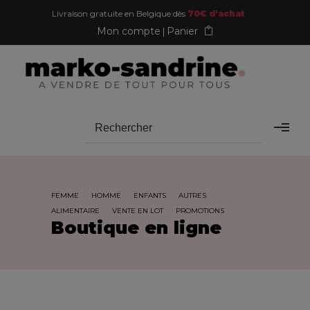
Livraison gratuite en Belgique dès
70€ d'achat
Mon compte
Panier
FEMME
HOMME
ENFANTS
AUTRES
ALIMENTAIRE
VENTE EN LOT
PROMOTIONS
Boutique en ligne