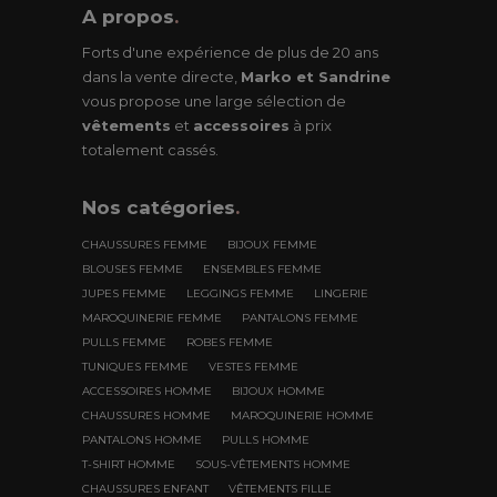
A propos
.
Forts d'une expérience de plus de 20 ans
dans la vente directe,
Marko et Sandrine
vous propose une large sélection de
vêtements
et
accessoires
à prix
totalement cassés.
Nos
catégories
.
CHAUSSURES FEMME
BIJOUX FEMME
BLOUSES FEMME
ENSEMBLES FEMME
JUPES FEMME
LEGGINGS FEMME
LINGERIE
MAROQUINERIE FEMME
PANTALONS FEMME
PULLS FEMME
ROBES FEMME
TUNIQUES FEMME
VESTES FEMME
ACCESSOIRES HOMME
BIJOUX HOMME
CHAUSSURES HOMME
MAROQUINERIE HOMME
PANTALONS HOMME
PULLS HOMME
T-SHIRT HOMME
SOUS-VÊTEMENTS HOMME
CHAUSSURES ENFANT
VÊTEMENTS FILLE