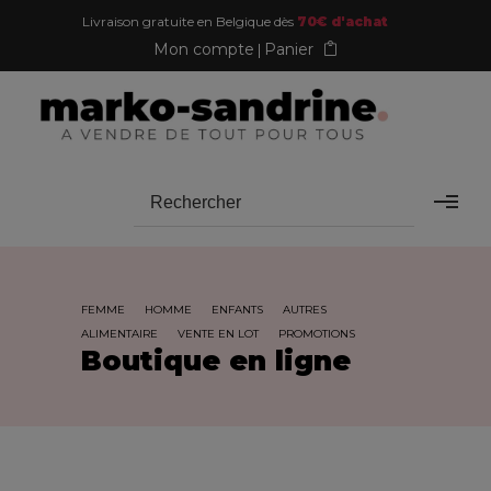
Livraison gratuite en Belgique dès
70€ d'achat
Mon compte
Panier
FEMME
HOMME
ENFANTS
AUTRES
ALIMENTAIRE
VENTE EN LOT
PROMOTIONS
Boutique en ligne