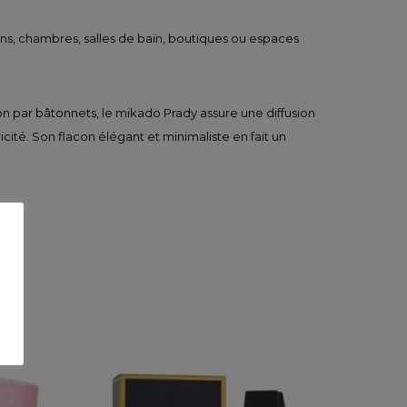
lons, chambres, salles de bain, boutiques ou espaces
on par bâtonnets, le mikado Prady assure une diffusion
icité. Son flacon élégant et minimaliste en fait un