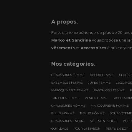
A propos
.
Forts d'une expérience de plus de 20 ans d
Marko et Sandrine
vous propose une lar
vêtements
et
accessoires
à prix totale
Nos
catégories
.
CHAUSSURES FEMME
BIJOUX FEMME
BLOUSE
ENSEMBLES FEMME
JUPES FEMME
LEGGING
MAROQUINERIE FEMME
PANTALONS FEMME
TUNIQUES FEMME
VESTES FEMME
ACCESSOI
CHAUSSURES HOMME
MAROQUINERIE HOMME
PULLS HOMME
T-SHIRT HOMME
SOUS-VÊTEM
CHAUSSURES ENFANT
VÊTEMENTS FILLE
VÊTE
OUTILLAGE
POUR LA MAISON
VENTE EN LOT