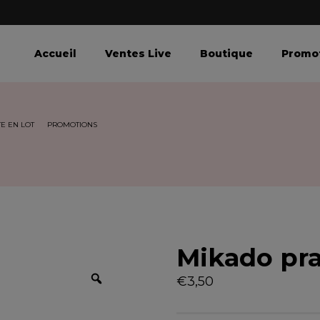
Accueil
Ventes Live
Boutique
Promo
E EN LOT
PROMOTIONS
Mikado pra
Z
€
3,50
o
o