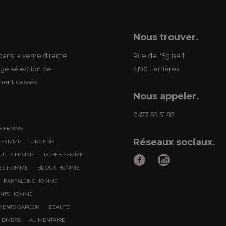
Nous trouver
.
ans la vente directe,
Rue de l'Eglise 1
ge sélection de
4190 Ferrières
ment cassés.
Nous appeler
.
0473 59 51 82
S FEMME
Réseaux sociaux
.
S FEMME
LINGERIE
PULLS FEMME
ROBES FEMME
RES HOMME
BIJOUX HOMME
PANTALONS HOMME
ENTS HOMME
MENTS GARÇON
BEAUTÉ
DIVERS
ALIMENTAIRE