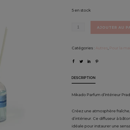
m
5 en stock
AJOUTER AU P
Catégories :
Autres
,
Pour la ma
DESCRIPTION
Mikado Parfum d’Intérieur Pra
Créez une atmosphère fraîche,
d’intérieur. Ce diffuseur à bât
idéale pour instaurer une sensa