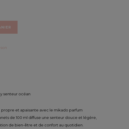
ANIER
ison
dy senteur océan
 propre et apaisante avec le mikado parfum
onnets de 100 ml diffuse une senteur douce et légère,
tion de bien-être et de confort au quotidien.