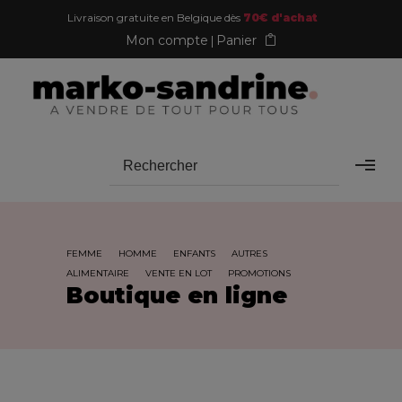
Livraison gratuite en Belgique dès
70€ d'achat
Mon compte
Panier
FEMME
HOMME
ENFANTS
AUTRES
ALIMENTAIRE
VENTE EN LOT
PROMOTIONS
Boutique en ligne