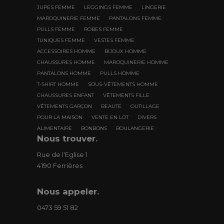
JUPES FEMME
LEGGINGS FEMME
LINGERIE
MAROQUINERIE FEMME
PANTALONS FEMME
PULLS FEMME
ROBES FEMME
TUNIQUES FEMME
VESTES FEMME
ACCESSOIRES HOMME
BIJOUX HOMME
CHAUSSURES HOMME
MAROQUINERIE HOMME
PANTALONS HOMME
PULLS HOMME
T-SHIRT HOMME
SOUS-VÊTEMENTS HOMME
CHAUSSURES ENFANT
VÊTEMENTS FILLE
VÊTEMENTS GARÇON
BEAUTÉ
OUTILLAGE
POUR LA MAISON
VENTE EN LOT
DIVERS
ALIMENTAIRE
BONBONS
BOULANGERIE
Nous trouver
.
Rue de l'Eglise 1
4190 Ferrières
Nous appeler
.
0473 59 51 82