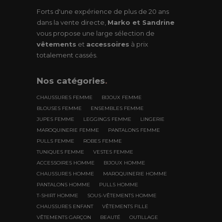
Forts d'une expérience de plus de 20 ans
dans la vente directe,
Marko et Sandrine
vous propose une large sélection de
vêtements
et
accessoires
à prix
totalement cassés.
Nos
catégories
.
CHAUSSURES FEMME
BIJOUX FEMME
BLOUSES FEMME
ENSEMBLES FEMME
JUPES FEMME
LEGGINGS FEMME
LINGERIE
MAROQUINERIE FEMME
PANTALONS FEMME
PULLS FEMME
ROBES FEMME
TUNIQUES FEMME
VESTES FEMME
ACCESSOIRES HOMME
BIJOUX HOMME
CHAUSSURES HOMME
MAROQUINERIE HOMME
PANTALONS HOMME
PULLS HOMME
T-SHIRT HOMME
SOUS-VÊTEMENTS HOMME
CHAUSSURES ENFANT
VÊTEMENTS FILLE
VÊTEMENTS GARÇON
BEAUTÉ
OUTILLAGE