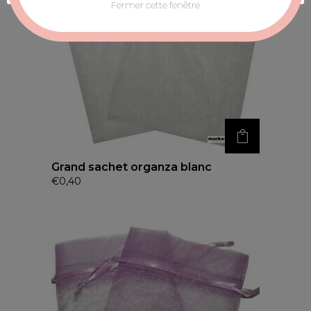
Fermer cette fenêtre
Grand sachet organza blanc
€
0,40