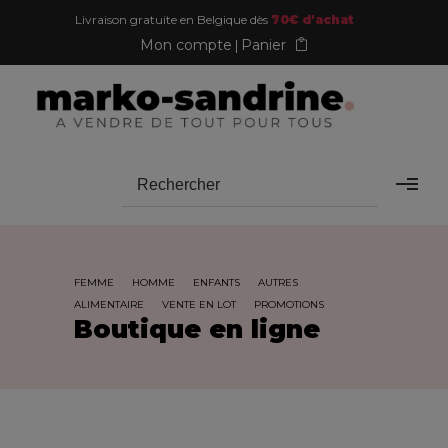
Livraison gratuite en Belgique dès
70€ d'achat
Mon compte
Panier
FEMME
HOMME
ENFANTS
AUTRES
ALIMENTAIRE
VENTE EN LOT
PROMOTIONS
Boutique en ligne