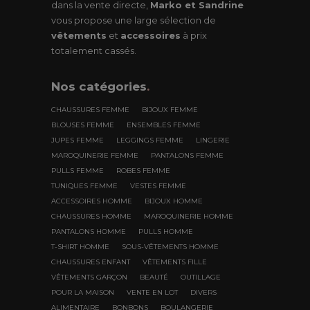
dans la vente directe,
Marko et Sandrine
vous propose une large sélection de
vêtements
et
accessoires
à prix
totalement cassés.
Nos
catégories
.
CHAUSSURES FEMME
BIJOUX FEMME
BLOUSES FEMME
ENSEMBLES FEMME
JUPES FEMME
LEGGINGS FEMME
LINGERIE
MAROQUINERIE FEMME
PANTALONS FEMME
PULLS FEMME
ROBES FEMME
TUNIQUES FEMME
VESTES FEMME
ACCESSOIRES HOMME
BIJOUX HOMME
CHAUSSURES HOMME
MAROQUINERIE HOMME
PANTALONS HOMME
PULLS HOMME
T-SHIRT HOMME
SOUS-VÊTEMENTS HOMME
CHAUSSURES ENFANT
VÊTEMENTS FILLE
VÊTEMENTS GARÇON
BEAUTÉ
OUTILLAGE
POUR LA MAISON
VENTE EN LOT
DIVERS
ALIMENTAIRE
BONBONS
BOULANGERIE