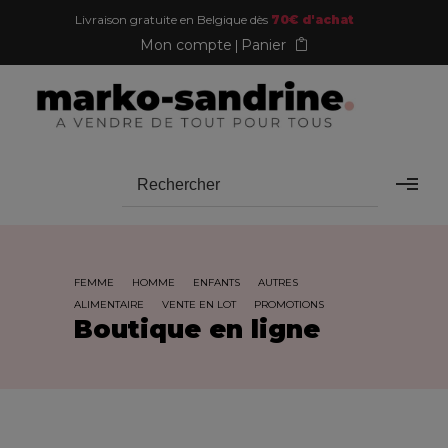
Livraison gratuite en Belgique dès
70€ d'achat
Mon compte
Panier
FEMME
HOMME
ENFANTS
AUTRES
ALIMENTAIRE
VENTE EN LOT
PROMOTIONS
Boutique en ligne