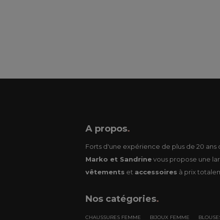
A propos
.
Forts d'une expérience de plus de 20 ans d
Marko et Sandrine
vous propose une lar
vêtements
et
accessoires
à prix totale
Nos
catégories
.
CHAUSSURES FEMME
BIJOUX FEMME
BLOUSE