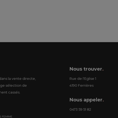
Nous trouver
.
ans la vente directe,
Rue de l'Eglise 1
ge sélection de
4190 Ferrières
ment cassés.
Nous appeler
.
0473 59 51 82
S FEMME