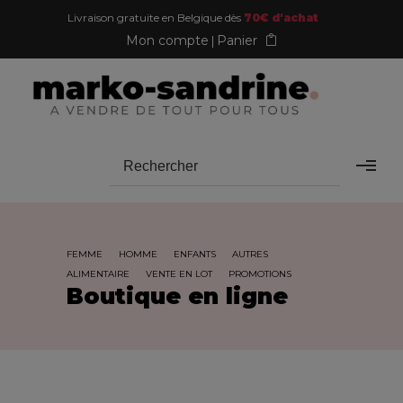
Livraison gratuite en Belgique dès
70€ d'achat
Mon compte
Panier
FEMME
HOMME
ENFANTS
AUTRES
ALIMENTAIRE
VENTE EN LOT
PROMOTIONS
Boutique en ligne