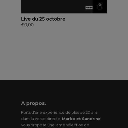
Live du 25 octobre
€
0,00
A propos
.
Forts d'une expérience de plus de 20 ans
dans la vente directe,
Marko et Sandrine
vous propose une large sélection de