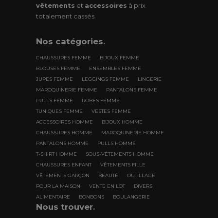
vêtements
et
accessoires
à prix
totalement cassés.
Nos
catégories
.
CHAUSSURES FEMME
BIJOUX FEMME
BLOUSES FEMME
ENSEMBLES FEMME
JUPES FEMME
LEGGINGS FEMME
LINGERIE
MAROQUINERIE FEMME
PANTALONS FEMME
PULLS FEMME
ROBES FEMME
TUNIQUES FEMME
VESTES FEMME
ACCESSOIRES HOMME
BIJOUX HOMME
CHAUSSURES HOMME
MAROQUINERIE HOMME
PANTALONS HOMME
PULLS HOMME
T-SHIRT HOMME
SOUS-VÊTEMENTS HOMME
CHAUSSURES ENFANT
VÊTEMENTS FILLE
VÊTEMENTS GARÇON
BEAUTÉ
OUTILLAGE
POUR LA MAISON
VENTE EN LOT
DIVERS
ALIMENTAIRE
BONBONS
BOULANGERIE
Nous trouver
.