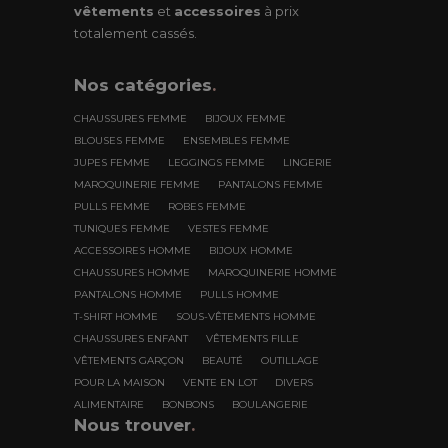
vêtements
et
accessoires
à prix
totalement cassés.
Nos
catégories
.
CHAUSSURES FEMME
BIJOUX FEMME
BLOUSES FEMME
ENSEMBLES FEMME
JUPES FEMME
LEGGINGS FEMME
LINGERIE
MAROQUINERIE FEMME
PANTALONS FEMME
PULLS FEMME
ROBES FEMME
TUNIQUES FEMME
VESTES FEMME
ACCESSOIRES HOMME
BIJOUX HOMME
CHAUSSURES HOMME
MAROQUINERIE HOMME
PANTALONS HOMME
PULLS HOMME
T-SHIRT HOMME
SOUS-VÊTEMENTS HOMME
CHAUSSURES ENFANT
VÊTEMENTS FILLE
VÊTEMENTS GARÇON
BEAUTÉ
OUTILLAGE
POUR LA MAISON
VENTE EN LOT
DIVERS
ALIMENTAIRE
BONBONS
BOULANGERIE
Nous trouver
.