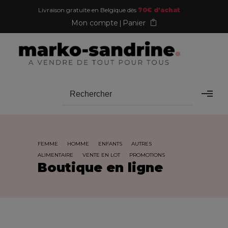
Livraison gratuite en Belgique dès
70€ d'achat
Mon compte
Panier
FEMME
HOMME
ENFANTS
AUTRES
ALIMENTAIRE
VENTE EN LOT
PROMOTIONS
Boutique en ligne