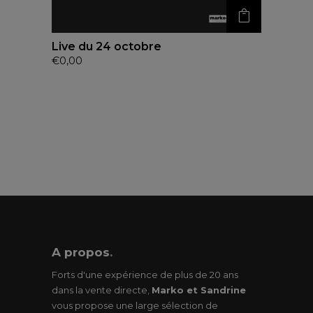
Live du 24 octobre
€
0,00
A propos
.
Forts d'une expérience de plus de 20 ans
dans la vente directe,
Marko et Sandrine
vous propose une large sélection de