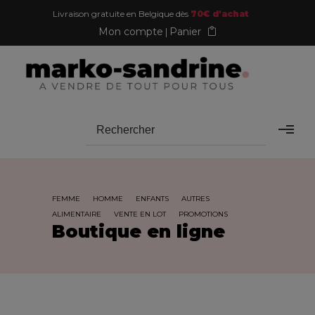
Livraison gratuite en Belgique dès
70€ d'achat
Mon compte
Panier
FEMME
HOMME
ENFANTS
AUTRES
ALIMENTAIRE
VENTE EN LOT
PROMOTIONS
Boutique en ligne