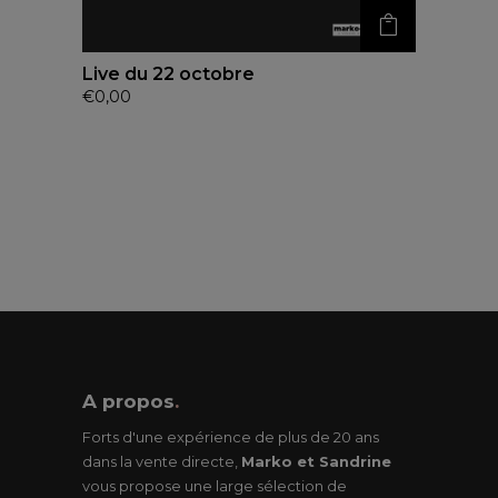
Live du 22 octobre
€
0,00
A propos
.
Forts d'une expérience de plus de 20 ans
dans la vente directe,
Marko et Sandrine
vous propose une large sélection de