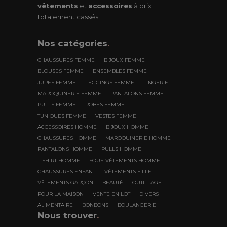
vêtements
et
accessoires
à prix
totalement cassés.
Nos
catégories
.
CHAUSSURES FEMME
BIJOUX FEMME
BLOUSES FEMME
ENSEMBLES FEMME
JUPES FEMME
LEGGINGS FEMME
LINGERIE
MAROQUINERIE FEMME
PANTALONS FEMME
PULLS FEMME
ROBES FEMME
TUNIQUES FEMME
VESTES FEMME
ACCESSOIRES HOMME
BIJOUX HOMME
CHAUSSURES HOMME
MAROQUINERIE HOMME
PANTALONS HOMME
PULLS HOMME
T-SHIRT HOMME
SOUS-VÊTEMENTS HOMME
CHAUSSURES ENFANT
VÊTEMENTS FILLE
VÊTEMENTS GARÇON
BEAUTÉ
OUTILLAGE
POUR LA MAISON
VENTE EN LOT
DIVERS
ALIMENTAIRE
BONBONS
BOULANGERIE
Nous trouver
.