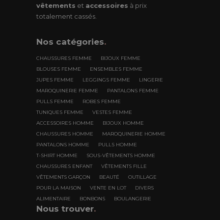
vêtements
et
accessoires
à prix
totalement cassés.
Nos
catégories
.
CHAUSSURES FEMME
BIJOUX FEMME
BLOUSES FEMME
ENSEMBLES FEMME
JUPES FEMME
LEGGINGS FEMME
LINGERIE
MAROQUINERIE FEMME
PANTALONS FEMME
PULLS FEMME
ROBES FEMME
TUNIQUES FEMME
VESTES FEMME
ACCESSOIRES HOMME
BIJOUX HOMME
CHAUSSURES HOMME
MAROQUINERIE HOMME
PANTALONS HOMME
PULLS HOMME
T-SHIRT HOMME
SOUS-VÊTEMENTS HOMME
CHAUSSURES ENFANT
VÊTEMENTS FILLE
VÊTEMENTS GARÇON
BEAUTÉ
OUTILLAGE
POUR LA MAISON
VENTE EN LOT
DIVERS
ALIMENTAIRE
BONBONS
BOULANGERIE
Nous trouver
.