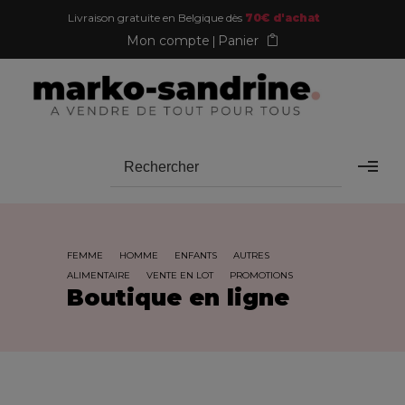
Livraison gratuite en Belgique dès
70€ d'achat
Mon compte
Panier
FEMME
HOMME
ENFANTS
AUTRES
ALIMENTAIRE
VENTE EN LOT
PROMOTIONS
Boutique en ligne