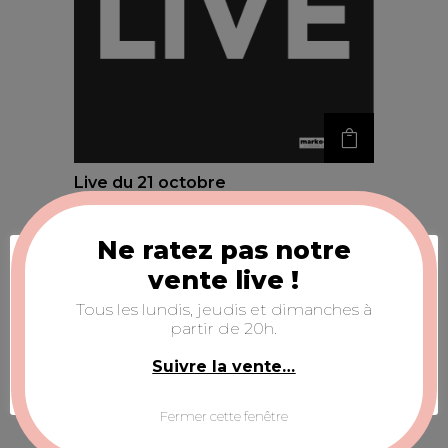
Live du 21 octobre
€
0,00
Ne ratez pas notre
Acceptation des cookies
vente live !
Nous utilisons des cookies pour nous assurer de
Tous les lundis, jeudis et dimanches à
vous offrir la meilleure expérience sur notre site
partir de 20h.
Web.
Suivre la vente…
Configurer la sélection
ACCEPTER TOUS
Fermer cette fenêtre