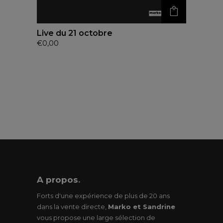
Live du 21 octobre
€
0,00
A propos
.
Forts d'une expérience de plus de 20 ans
dans la vente directe,
Marko et Sandrine
vous propose une large sélection de