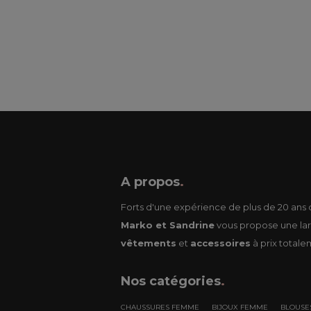
A propos
.
Forts d'une expérience de plus de 20 ans d
Marko et Sandrine
vous propose une lar
vêtements
et
accessoires
à prix totale
Nos
catégories
.
CHAUSSURES FEMME
BIJOUX FEMME
BLOUSE