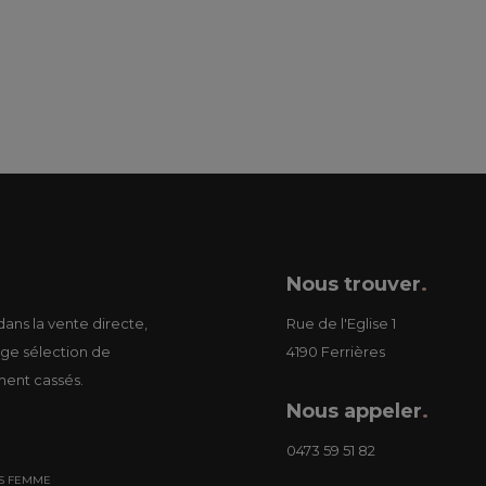
Nous trouver
.
ans la vente directe,
Rue de l'Eglise 1
ge sélection de
4190 Ferrières
ment cassés.
Nous appeler
.
0473 59 51 82
S FEMME