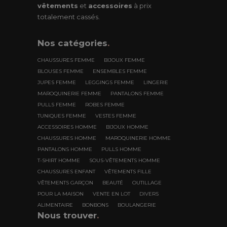
vêtements
et
accessoires
à prix
totalement cassés.
Nos
catégories
.
CHAUSSURES FEMME
BIJOUX FEMME
BLOUSES FEMME
ENSEMBLES FEMME
JUPES FEMME
LEGGINGS FEMME
LINGERIE
MAROQUINERIE FEMME
PANTALONS FEMME
PULLS FEMME
ROBES FEMME
TUNIQUES FEMME
VESTES FEMME
ACCESSOIRES HOMME
BIJOUX HOMME
CHAUSSURES HOMME
MAROQUINERIE HOMME
PANTALONS HOMME
PULLS HOMME
T-SHIRT HOMME
SOUS-VÊTEMENTS HOMME
CHAUSSURES ENFANT
VÊTEMENTS FILLE
VÊTEMENTS GARÇON
BEAUTÉ
OUTILLAGE
POUR LA MAISON
VENTE EN LOT
DIVERS
ALIMENTAIRE
BONBONS
BOULANGERIE
Nous trouver
.