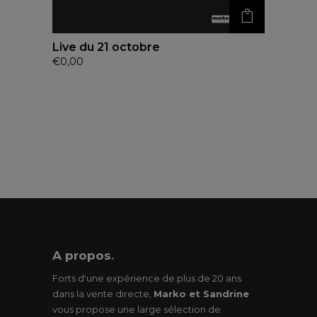
Live du 21 octobre
€
0,00
A propos
.
Forts d'une expérience de plus de 20 ans
dans la vente directe,
Marko et Sandrine
vous propose une large sélection de