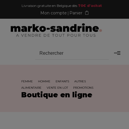
Livraison gratuite en Belgique dès
70€ d'achat
Mon compte
Panier
FEMME
HOMME
ENFANTS
AUTRES
ALIMENTAIRE
VENTE EN LOT
PROMOTIONS
Boutique en ligne