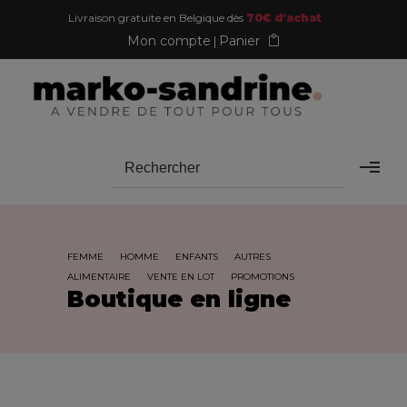
Livraison gratuite en Belgique dès
70€ d'achat
Mon compte
Panier
FEMME
HOMME
ENFANTS
AUTRES
ALIMENTAIRE
VENTE EN LOT
PROMOTIONS
Boutique en ligne