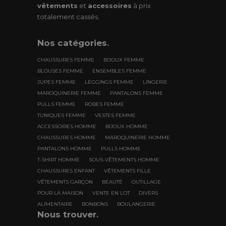
vêtements
et
accessoires
à prix
totalement cassés.
Nos
catégories
.
CHAUSSURES FEMME
BIJOUX FEMME
BLOUSES FEMME
ENSEMBLES FEMME
JUPES FEMME
LEGGINGS FEMME
LINGERIE
MAROQUINERIE FEMME
PANTALONS FEMME
PULLS FEMME
ROBES FEMME
TUNIQUES FEMME
VESTES FEMME
ACCESSOIRES HOMME
BIJOUX HOMME
CHAUSSURES HOMME
MAROQUINERIE HOMME
PANTALONS HOMME
PULLS HOMME
T-SHIRT HOMME
SOUS-VÊTEMENTS HOMME
CHAUSSURES ENFANT
VÊTEMENTS FILLE
VÊTEMENTS GARÇON
BEAUTÉ
OUTILLAGE
POUR LA MAISON
VENTE EN LOT
DIVERS
ALIMENTAIRE
BONBONS
BOULANGERIE
Nous trouver
.