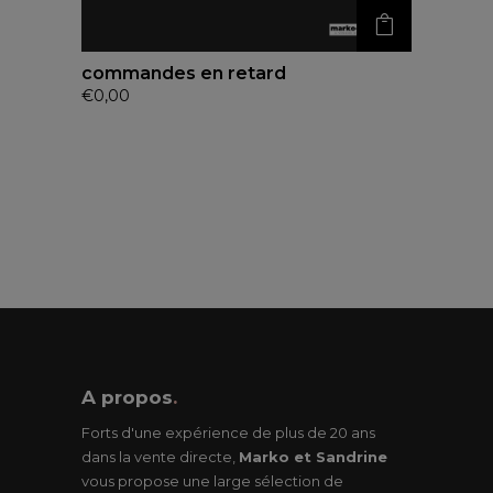
commandes en retard
€
0,00
A propos
.
Forts d'une expérience de plus de 20 ans
dans la vente directe,
Marko et Sandrine
vous propose une large sélection de