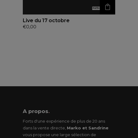
Live du 17 octobre
€
0,00
A propos
.
Forts d'une expérience de plus de 20 ans
dans la vente directe,
Marko et Sandrine
vous propose une large sélection de