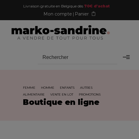
Livraison gratuite en Belgique dès
70€ d'achat
Mon compte
Panier
FEMME
HOMME
ENFANTS
AUTRES
ALIMENTAIRE
VENTE EN LOT
PROMOTIONS
Boutique en ligne