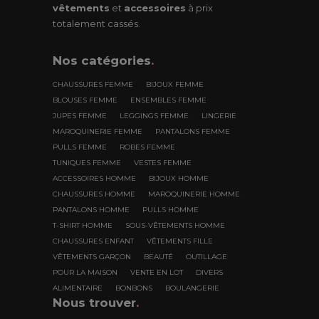
vêtements
et
accessoires
à prix
totalement cassés.
Nos
catégories
.
CHAUSSURES FEMME
BIJOUX FEMME
BLOUSES FEMME
ENSEMBLES FEMME
JUPES FEMME
LEGGINGS FEMME
LINGERIE
MAROQUINERIE FEMME
PANTALONS FEMME
PULLS FEMME
ROBES FEMME
TUNIQUES FEMME
VESTES FEMME
ACCESSOIRES HOMME
BIJOUX HOMME
CHAUSSURES HOMME
MAROQUINERIE HOMME
PANTALONS HOMME
PULLS HOMME
T-SHIRT HOMME
SOUS-VÊTEMENTS HOMME
CHAUSSURES ENFANT
VÊTEMENTS FILLE
VÊTEMENTS GARÇON
BEAUTÉ
OUTILLAGE
POUR LA MAISON
VENTE EN LOT
DIVERS
ALIMENTAIRE
BONBONS
BOULANGERIE
Nous trouver
.