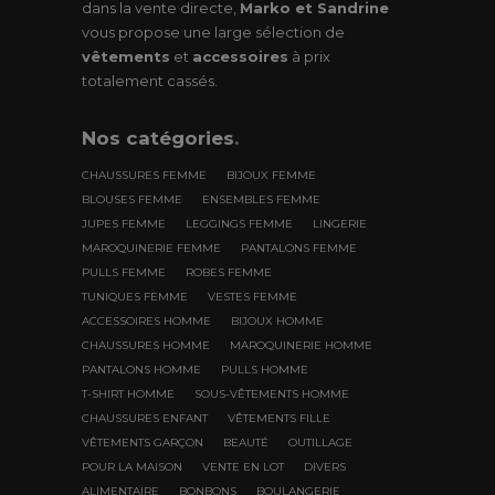
dans la vente directe,
Marko et Sandrine
vous propose une large sélection de
vêtements
et
accessoires
à prix
totalement cassés.
Nos
catégories
.
CHAUSSURES FEMME
BIJOUX FEMME
BLOUSES FEMME
ENSEMBLES FEMME
JUPES FEMME
LEGGINGS FEMME
LINGERIE
MAROQUINERIE FEMME
PANTALONS FEMME
PULLS FEMME
ROBES FEMME
TUNIQUES FEMME
VESTES FEMME
ACCESSOIRES HOMME
BIJOUX HOMME
CHAUSSURES HOMME
MAROQUINERIE HOMME
PANTALONS HOMME
PULLS HOMME
T-SHIRT HOMME
SOUS-VÊTEMENTS HOMME
CHAUSSURES ENFANT
VÊTEMENTS FILLE
VÊTEMENTS GARÇON
BEAUTÉ
OUTILLAGE
POUR LA MAISON
VENTE EN LOT
DIVERS
ALIMENTAIRE
BONBONS
BOULANGERIE