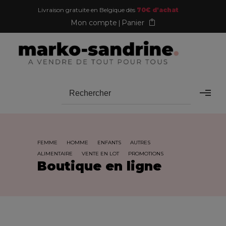
Livraison gratuite en Belgique dès
70€ d'achat
Mon compte
Panier
FEMME
HOMME
ENFANTS
AUTRES
ALIMENTAIRE
VENTE EN LOT
PROMOTIONS
Boutique en ligne