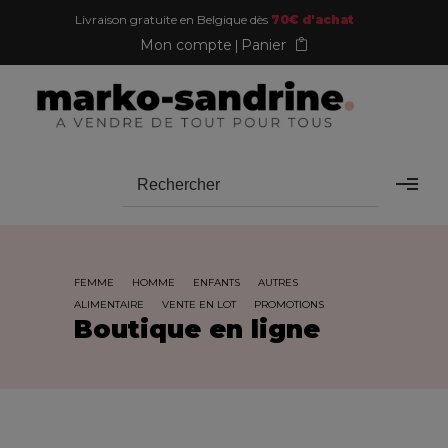
Livraison gratuite en Belgique dès
70€ d'achat
Mon compte
Panier
FEMME
HOMME
ENFANTS
AUTRES
ALIMENTAIRE
VENTE EN LOT
PROMOTIONS
Boutique en ligne