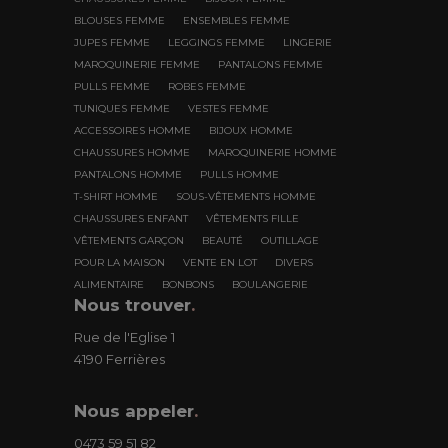
BLOUSES FEMME
ENSEMBLES FEMME
JUPES FEMME
LEGGINGS FEMME
LINGERIE
MAROQUINERIE FEMME
PANTALONS FEMME
PULLS FEMME
ROBES FEMME
TUNIQUES FEMME
VESTES FEMME
ACCESSOIRES HOMME
BIJOUX HOMME
CHAUSSURES HOMME
MAROQUINERIE HOMME
PANTALONS HOMME
PULLS HOMME
T-SHIRT HOMME
SOUS-VÊTEMENTS HOMME
CHAUSSURES ENFANT
VÊTEMENTS FILLE
VÊTEMENTS GARÇON
BEAUTÉ
OUTILLAGE
POUR LA MAISON
VENTE EN LOT
DIVERS
ALIMENTAIRE
BONBONS
BOULANGERIE
Nous trouver
.
Rue de l'Eglise 1
4190 Ferrières
Nous appeler
.
0473 59 51 82