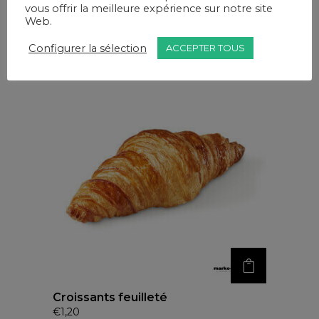
vous offrir la meilleure expérience sur notre site
Sandwich mou au lait
Web.
€
0,50
Configurer la sélection
ACCEPTER TOUS
Croissants feuilleté
€
1,20