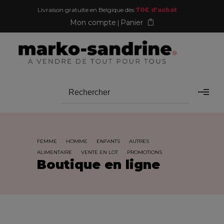
Livraison gratuite en Belgique dès
70€ d'achat
Mon compte
Panier
FEMME
HOMME
ENFANTS
AUTRES
ALIMENTAIRE
VENTE EN LOT
PROMOTIONS
Boutique en ligne