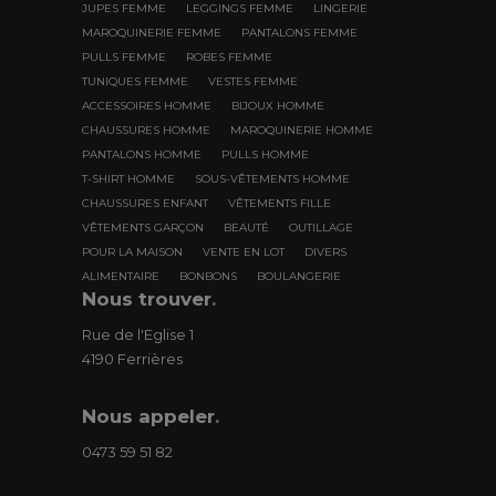
JUPES FEMME
LEGGINGS FEMME
LINGERIE
MAROQUINERIE FEMME
PANTALONS FEMME
PULLS FEMME
ROBES FEMME
TUNIQUES FEMME
VESTES FEMME
ACCESSOIRES HOMME
BIJOUX HOMME
CHAUSSURES HOMME
MAROQUINERIE HOMME
PANTALONS HOMME
PULLS HOMME
T-SHIRT HOMME
SOUS-VÊTEMENTS HOMME
CHAUSSURES ENFANT
VÊTEMENTS FILLE
VÊTEMENTS GARÇON
BEAUTÉ
OUTILLAGE
POUR LA MAISON
VENTE EN LOT
DIVERS
ALIMENTAIRE
BONBONS
BOULANGERIE
Nous trouver
.
Rue de l'Eglise 1
4190 Ferrières
Nous appeler
.
0473 59 51 82