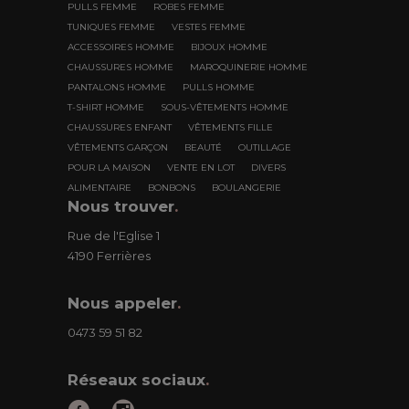
PULLS FEMME
ROBES FEMME
TUNIQUES FEMME
VESTES FEMME
ACCESSOIRES HOMME
BIJOUX HOMME
CHAUSSURES HOMME
MAROQUINERIE HOMME
PANTALONS HOMME
PULLS HOMME
T-SHIRT HOMME
SOUS-VÊTEMENTS HOMME
CHAUSSURES ENFANT
VÊTEMENTS FILLE
VÊTEMENTS GARÇON
BEAUTÉ
OUTILLAGE
POUR LA MAISON
VENTE EN LOT
DIVERS
ALIMENTAIRE
BONBONS
BOULANGERIE
Nous trouver
.
Rue de l'Eglise 1
4190 Ferrières
Nous appeler
.
0473 59 51 82
Réseaux sociaux
.