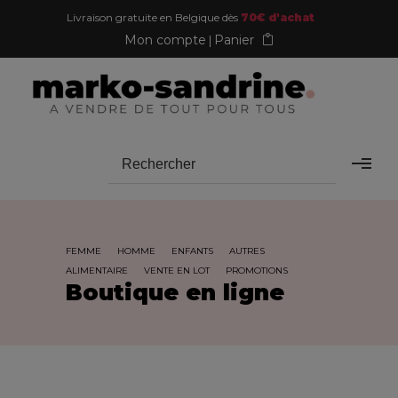
Livraison gratuite en Belgique dès
70€ d'achat
Mon compte
Panier
FEMME
HOMME
ENFANTS
AUTRES
ALIMENTAIRE
VENTE EN LOT
PROMOTIONS
Boutique en ligne