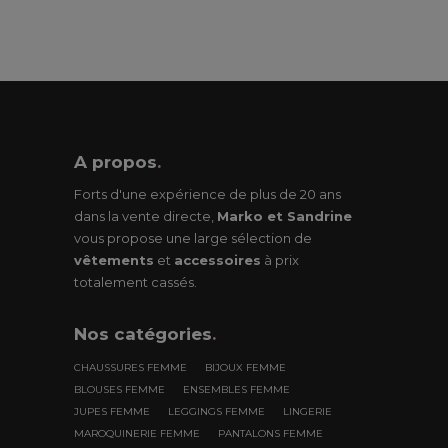
A propos
.
Forts d'une expérience de plus de 20 ans
dans la vente directe,
Marko et Sandrine
vous propose une large sélection de
vêtements
et
accessoires
à prix
totalement cassés.
Nos
catégories
.
CHAUSSURES FEMME
BIJOUX FEMME
BLOUSES FEMME
ENSEMBLES FEMME
JUPES FEMME
LEGGINGS FEMME
LINGERIE
MAROQUINERIE FEMME
PANTALONS FEMME