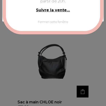
partir de 20h.
Web.
Sac à dos LEGENDE camel
Suivre la vente…
Configurer la sélection
ACCEPTER TOUS
€
23,00
Fermer cette fenêtre
Sac à main CHLOE noir