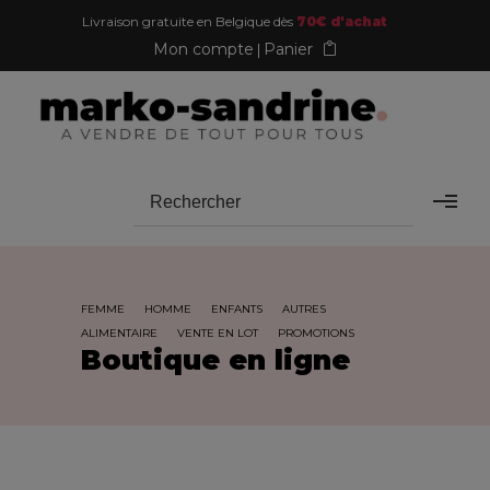
Livraison gratuite en Belgique dès
70€ d'achat
Mon compte
Panier
FEMME
HOMME
ENFANTS
AUTRES
ALIMENTAIRE
VENTE EN LOT
PROMOTIONS
Boutique en ligne