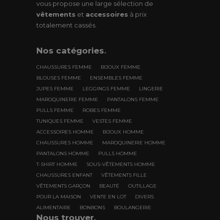
vous propose une large sélection de
vêtements
et
accessoires
à prix
totalement cassés.
Nos
catégories
.
CHAUSSURES FEMME
BIJOUX FEMME
BLOUSES FEMME
ENSEMBLES FEMME
JUPES FEMME
LEGGINGS FEMME
LINGERIE
MAROQUINERIE FEMME
PANTALONS FEMME
PULLS FEMME
ROBES FEMME
TUNIQUES FEMME
VESTES FEMME
ACCESSOIRES HOMME
BIJOUX HOMME
CHAUSSURES HOMME
MAROQUINERIE HOMME
PANTALONS HOMME
PULLS HOMME
T-SHIRT HOMME
SOUS-VÊTEMENTS HOMME
CHAUSSURES ENFANT
VÊTEMENTS FILLE
VÊTEMENTS GARÇON
BEAUTÉ
OUTILLAGE
POUR LA MAISON
VENTE EN LOT
DIVERS
ALIMENTAIRE
BONBONS
BOULANGERIE
Nous trouver
.