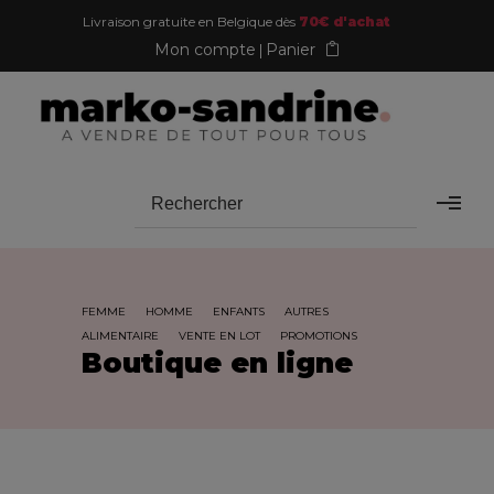
Livraison gratuite en Belgique dès
70€ d'achat
Mon compte
Panier
FEMME
HOMME
ENFANTS
AUTRES
ALIMENTAIRE
VENTE EN LOT
PROMOTIONS
Boutique en ligne