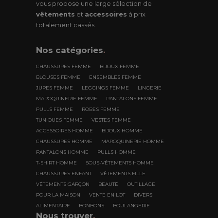
vous propose une large sélection de
vêtements
et
accessoires
à prix
totalement cassés.
Nos
catégories
.
CHAUSSURES FEMME
BIJOUX FEMME
BLOUSES FEMME
ENSEMBLES FEMME
JUPES FEMME
LEGGINGS FEMME
LINGERIE
MAROQUINERIE FEMME
PANTALONS FEMME
PULLS FEMME
ROBES FEMME
TUNIQUES FEMME
VESTES FEMME
ACCESSOIRES HOMME
BIJOUX HOMME
CHAUSSURES HOMME
MAROQUINERIE HOMME
PANTALONS HOMME
PULLS HOMME
T-SHIRT HOMME
SOUS-VÊTEMENTS HOMME
CHAUSSURES ENFANT
VÊTEMENTS FILLE
VÊTEMENTS GARÇON
BEAUTÉ
OUTILLAGE
POUR LA MAISON
VENTE EN LOT
DIVERS
ALIMENTAIRE
BONBONS
BOULANGERIE
Nous trouver
.