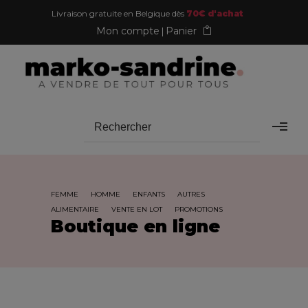
Livraison gratuite en Belgique dès
70€ d'achat
Mon compte
Panier
FEMME
HOMME
ENFANTS
AUTRES
ALIMENTAIRE
VENTE EN LOT
PROMOTIONS
Boutique en ligne