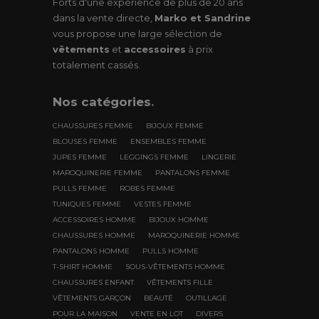
Forts d'une expérience de plus de 20 ans
dans la vente directe,
Marko et Sandrine
vous propose une large sélection de
vêtements
et
accessoires
à prix
totalement cassés.
Nos
catégories
.
CHAUSSURES FEMME
BIJOUX FEMME
BLOUSES FEMME
ENSEMBLES FEMME
JUPES FEMME
LEGGINGS FEMME
LINGERIE
MAROQUINERIE FEMME
PANTALONS FEMME
PULLS FEMME
ROBES FEMME
TUNIQUES FEMME
VESTES FEMME
ACCESSOIRES HOMME
BIJOUX HOMME
CHAUSSURES HOMME
MAROQUINERIE HOMME
PANTALONS HOMME
PULLS HOMME
T-SHIRT HOMME
SOUS-VÊTEMENTS HOMME
CHAUSSURES ENFANT
VÊTEMENTS FILLE
VÊTEMENTS GARÇON
BEAUTÉ
OUTILLAGE
POUR LA MAISON
VENTE EN LOT
DIVERS