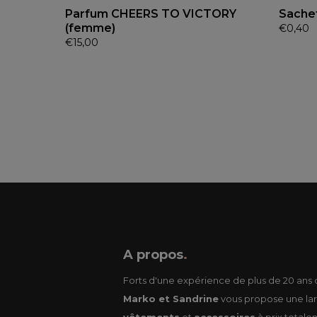
Parfum CHEERS TO VICTORY
Sache
(femme)
€
0,40
€
15,00
A propos
.
Forts d'une expérience de plus de 20 ans d
Marko et Sandrine
vous propose une lar
vêtements
et
accessoires
à prix totale