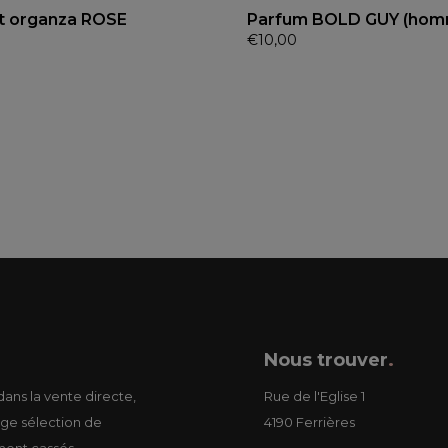
t organza ROSE
Parfum BOLD GUY (hom
€
10,00
Nous trouver
.
ans la vente directe,
Rue de l'Eglise 1
ge sélection de
4190 Ferrières
ment cassés.