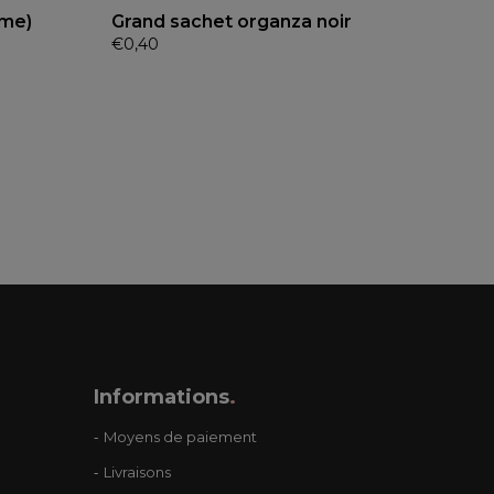
me)
Grand sachet organza noir
€
0,40
Informations
.
Moyens de paiement
Livraisons