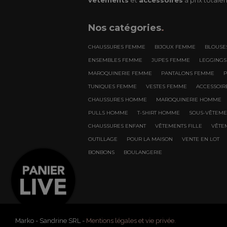
Nos
catégories
.
CHAUSSURES FEMME
BIJOUX FEMME
BLOUSE
ENSEMBLES FEMME
JUPES FEMME
LEGGING
MAROQUINERIE FEMME
PANTALONS FEMME
TUNIQUES FEMME
VESTES FEMME
ACCESSOI
CHAUSSURES HOMME
MAROQUINERIE HOMME
PULLS HOMME
T-SHIRT HOMME
SOUS-VÊTEM
CHAUSSURES ENFANT
VÊTEMENTS FILLE
VÊTE
OUTILLAGE
POUR LA MAISON
VENTE EN LOT
BONBONS
BOULANGERIE
Marko - Sandrine SRL -
Mentions légales et vie privée.