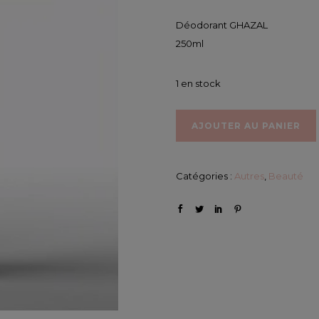
m
Déodorant GHAZAL
250ml
1 en stock
AJOUTER AU PANIER
Catégories :
Autres
,
Beauté