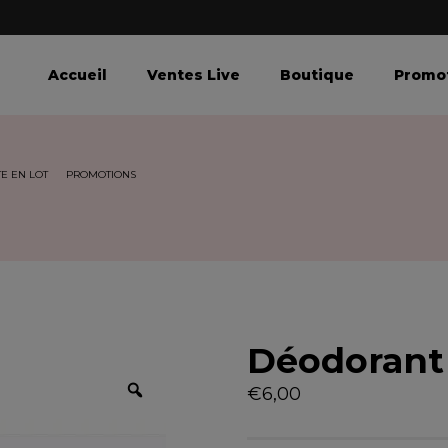
Accueil
Ventes Live
Boutique
Promo
E EN LOT
PROMOTIONS
Déodoran
Z
€
6,00
o
o