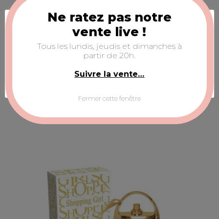
Ne ratez pas notre
Acceptation des cookies
vente live !
Nous utilisons des cookies pour nous assurer de
Tous les lundis, jeudis et dimanches à
vous offrir la meilleure expérience sur notre site
partir de 20h.
Web.
Suivre la vente…
Configurer la sélection
ACCEPTER TOUS
Parfum BLONDE (femme)
Fermer cette fenêtre
€
10,00