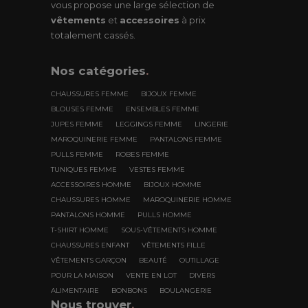
vous propose une large sélection de
vêtements
et
accessoires
à prix
totalement cassés.
Nos
catégories
.
CHAUSSURES FEMME
BIJOUX FEMME
BLOUSES FEMME
ENSEMBLES FEMME
JUPES FEMME
LEGGINGS FEMME
LINGERIE
MAROQUINERIE FEMME
PANTALONS FEMME
PULLS FEMME
ROBES FEMME
TUNIQUES FEMME
VESTES FEMME
ACCESSOIRES HOMME
BIJOUX HOMME
CHAUSSURES HOMME
MAROQUINERIE HOMME
PANTALONS HOMME
PULLS HOMME
T-SHIRT HOMME
SOUS-VÊTEMENTS HOMME
CHAUSSURES ENFANT
VÊTEMENTS FILLE
VÊTEMENTS GARÇON
BEAUTÉ
OUTILLAGE
POUR LA MAISON
VENTE EN LOT
DIVERS
ALIMENTAIRE
BONBONS
BOULANGERIE
Nous trouver
.