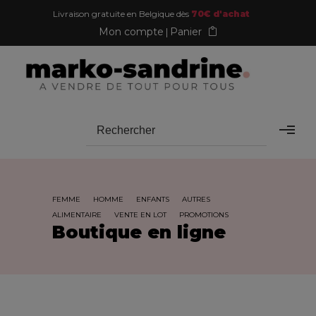
Livraison gratuite en Belgique dès
70€ d'achat
Mon compte
Panier
FEMME
HOMME
ENFANTS
AUTRES
ALIMENTAIRE
VENTE EN LOT
PROMOTIONS
Boutique en ligne