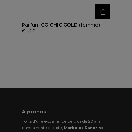
Parfum GO CHIC GOLD (femme)
€
15,00
A propos
.
Forts d'une expérience de plus de 20 ans
dans la vente directe,
Marko et Sandrine