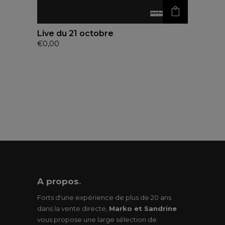
Live du 21 octobre
€
0,00
A propos
.
Forts d'une expérience de plus de 20 ans
dans la vente directe,
Marko et Sandrine
vous propose une large sélection de