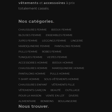
vêtements
et
accessoires
à prix
totalement cassés.
Nos
catégories
.
CHAUSSURES FEMME
BIJOUX FEMME
BLOUSES FEMME
ENSEMBLES FEMME
JUPES FEMME
LEGGINGS FEMME
LINGERIE
MAROQUINERIE FEMME
PANTALONS FEMME
PULLS FEMME
ROBES FEMME
TUNIQUES FEMME
VESTES FEMME
ACCESSOIRES HOMME
BIJOUX HOMME
CHAUSSURES HOMME
MAROQUINERIE HOMME
PANTALONS HOMME
PULLS HOMME
T-SHIRT HOMME
SOUS-VÊTEMENTS HOMME
CHAUSSURES ENFANT
VÊTEMENTS FILLE
VÊTEMENTS GARÇON
BEAUTÉ
OUTILLAGE
POUR LA MAISON
VENTE EN LOT
DIVERS
ALIMENTAIRE
BONBONS
BOULANGERIE
Nous trouver
.