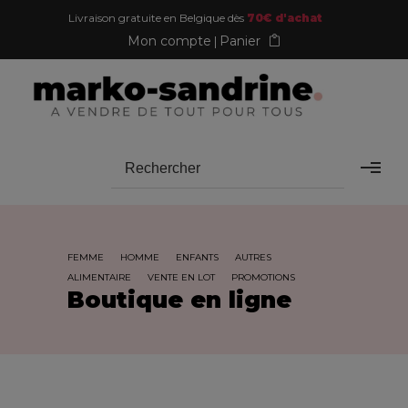
Livraison gratuite en Belgique dès
70€ d'achat
Mon compte
Panier
FEMME
HOMME
ENFANTS
AUTRES
ALIMENTAIRE
VENTE EN LOT
PROMOTIONS
Boutique en ligne