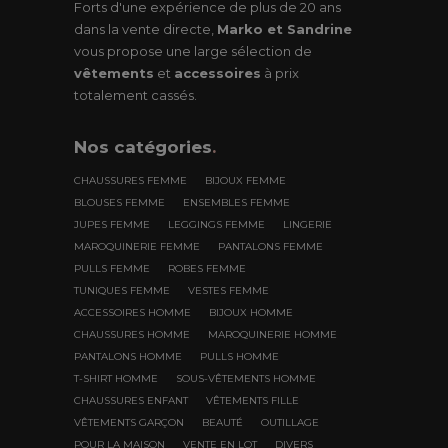
Forts d'une expérience de plus de 20 ans
dans la vente directe,
Marko et Sandrine
vous propose une large sélection de
vêtements
et
accessoires
à prix
totalement cassés.
Nos
catégories
.
CHAUSSURES FEMME
BIJOUX FEMME
BLOUSES FEMME
ENSEMBLES FEMME
JUPES FEMME
LEGGINGS FEMME
LINGERIE
MAROQUINERIE FEMME
PANTALONS FEMME
PULLS FEMME
ROBES FEMME
TUNIQUES FEMME
VESTES FEMME
ACCESSOIRES HOMME
BIJOUX HOMME
CHAUSSURES HOMME
MAROQUINERIE HOMME
PANTALONS HOMME
PULLS HOMME
T-SHIRT HOMME
SOUS-VÊTEMENTS HOMME
CHAUSSURES ENFANT
VÊTEMENTS FILLE
VÊTEMENTS GARÇON
BEAUTÉ
OUTILLAGE
POUR LA MAISON
VENTE EN LOT
DIVERS