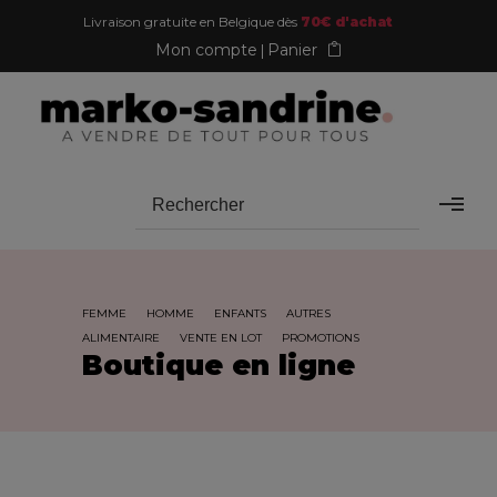
Livraison gratuite en Belgique dès
70€ d'achat
Mon compte
Panier
FEMME
HOMME
ENFANTS
AUTRES
ALIMENTAIRE
VENTE EN LOT
PROMOTIONS
Boutique en ligne