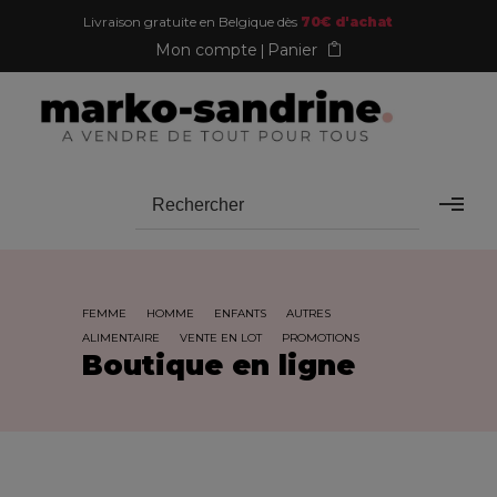
Livraison gratuite en Belgique dès
70€ d'achat
Mon compte
Panier
FEMME
HOMME
ENFANTS
AUTRES
ALIMENTAIRE
VENTE EN LOT
PROMOTIONS
Boutique en ligne