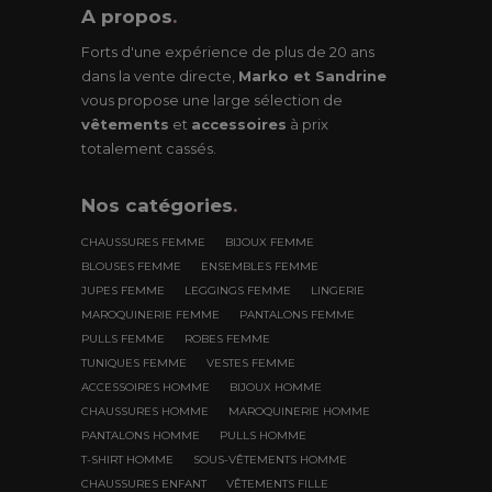
A propos
.
Forts d'une expérience de plus de 20 ans
dans la vente directe,
Marko et Sandrine
vous propose une large sélection de
vêtements
et
accessoires
à prix
totalement cassés.
Nos
catégories
.
CHAUSSURES FEMME
BIJOUX FEMME
BLOUSES FEMME
ENSEMBLES FEMME
JUPES FEMME
LEGGINGS FEMME
LINGERIE
MAROQUINERIE FEMME
PANTALONS FEMME
PULLS FEMME
ROBES FEMME
TUNIQUES FEMME
VESTES FEMME
ACCESSOIRES HOMME
BIJOUX HOMME
CHAUSSURES HOMME
MAROQUINERIE HOMME
PANTALONS HOMME
PULLS HOMME
T-SHIRT HOMME
SOUS-VÊTEMENTS HOMME
CHAUSSURES ENFANT
VÊTEMENTS FILLE