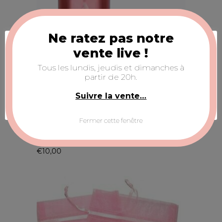
Ne ratez pas notre
Acceptation des cookies
vente live !
Nous utilisons des cookies pour nous assurer de
Tous les lundis, jeudis et dimanches à
vous offrir la meilleure expérience sur notre site
partir de 20h.
Web.
Suivre la vente…
Configurer la sélection
ACCEPTER TOUS
Fermer cette fenêtre
Parfum LE MUSE ROUGE (femme)
€
10,00